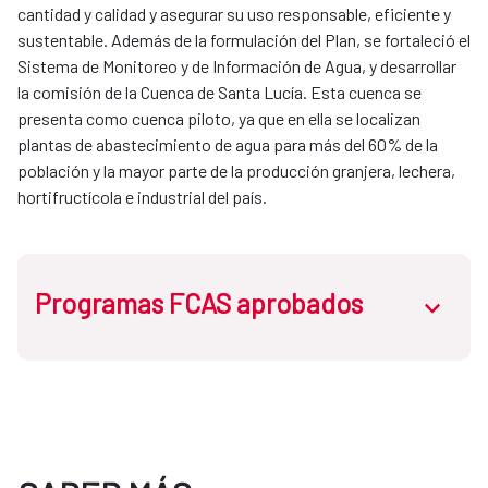
cantidad y calidad y asegurar su uso responsable, eficiente y
sustentable. Además de la formulación del Plan, se fortaleció el
Sistema de Monitoreo y de Información de Agua, y desarrollar
la comisión de la Cuenca de Santa Lucía. Esta cuenca se
presenta como cuenca piloto, ya que en ella se localizan
plantas de abastecimiento de agua para más del 60% de la
población y la mayor parte de la producción granjera, lechera,
hortifructícola e industrial del país.
Programas FCAS aprobados
abrir.des
Programa URY-002-M: Recursos hídricos en
Uruguay