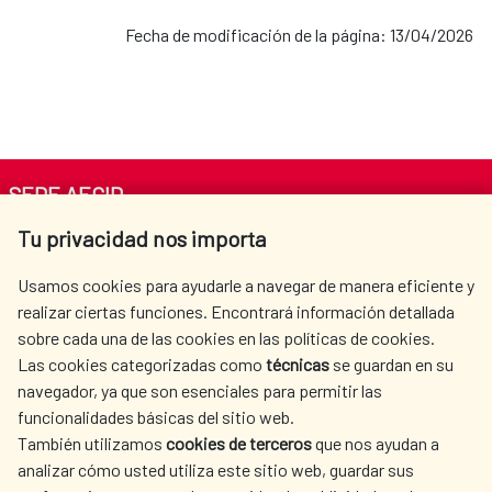
Fecha de modificación de la página: 13/04/2026
SEDE AECID
Tu privacidad nos importa
Av. Reyes Católicos 4 - 28040 Madrid
Tel. +34 900 20 30 54​​​​​​​
Usamos cookies para ayudarle a navegar de manera eficiente y
centro.informacion@aecid.es
realizar ciertas funciones. Encontrará información detallada
sobre cada una de las cookies en las políticas de cookies.
Las cookies categorizadas como
técnicas
se guardan en su
LA AECID
DÓNDE COOPERAMOS
navegador, ya que son esenciales para permitir las
ACCIÓN HUMANITARIA
SALA DE PRENSA
funcionalidades básicas del sitio web.
También utilizamos
cookies de terceros
que nos ayudan a
CULTURA Y CIENCIA
BIBLIOTECA
analizar cómo usted utiliza este sitio web, guardar sus