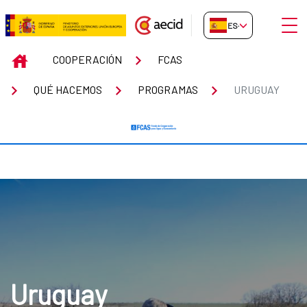
Saltar al contenido principal
Abrir
ES-ES
Uruguay
INICIO
COOPERACIÓN
FCAS
QUÉ HACEMOS
PROGRAMAS
URUGUAY
Uruguay