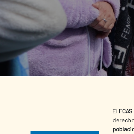
El
FCAS
derecho
poblaci