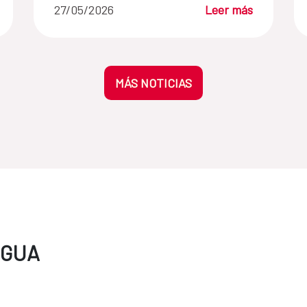
27/05/2026
Leer más
LATINOSAN, con una agenda
centrada en la equidad y la
sostenibilidad
MÁS NOTICIAS
AGUA