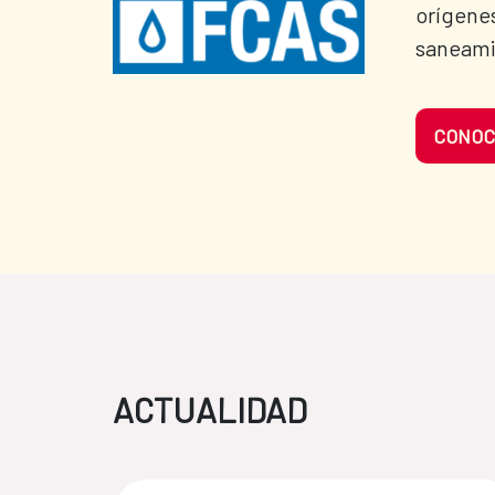
orígenes
saneam
CONOC
ACTUALIDAD