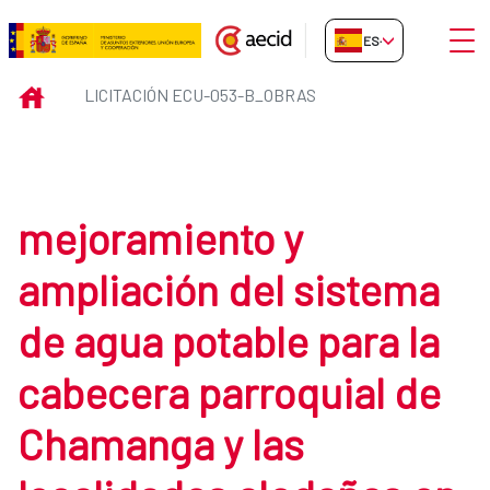
Saltar al contenido principal
Abrir
ES-ES
Licitación ECU-053-B_obras
INICIO
LICITACIÓN ECU-053-B_OBRAS
mejoramiento y
ampliación del sistema
de agua potable para la
cabecera parroquial de
Chamanga y las