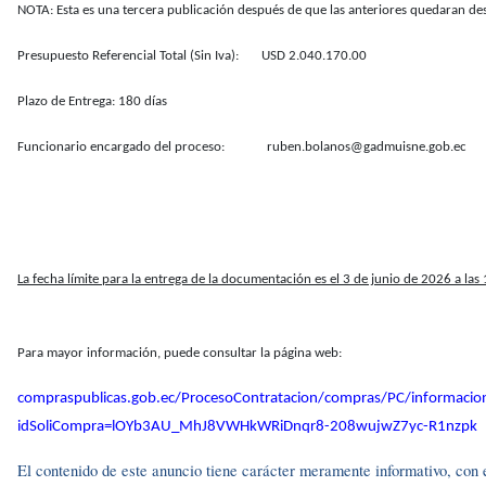
NOTA: Esta es una tercera publicación después de que las anteriores quedaran de
Presupuesto Referencial Total (Sin Iva): USD 2.040.170.00
Plazo de Entrega: 180 días
Funcionario encargado del proceso: ruben.bolanos@gadmuisne.gob.ec
La fecha límite para la entrega de la documentación es el 3 de junio de 2026 a las
Para mayor información, puede consultar la página web:
compraspublicas.gob.ec/ProcesoContratacion/compras/PC/informacio
idSoliCompra=lOYb3AU_MhJ8VWHkWRiDnqr8-208wujwZ7yc-R1nzpk
El contenido de este anuncio tiene carácter meramente informativo, con el 