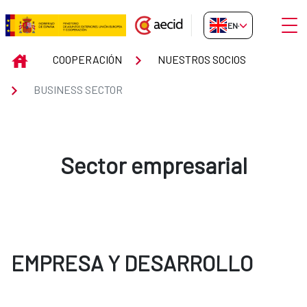
Skip to Main Content
Open
EN-GB
BUSINESS SECTOR
INICIO
COOPERACIÓN
NUESTROS SOCIOS
BUSINESS SECTOR
Sector empresarial
EMPRESA Y DESARROLLO