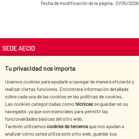
Fecha de modificación de la página: 21/05/2026
SEDE AECID
Av. Reyes Católicos 4 - 28040 Madrid
Tu privacidad nos importa
Tel. +34 900 20 30 54​​​​​​​
centro.informacion@aecid.es
Usamos cookies para ayudarle a navegar de manera eficiente y
realizar ciertas funciones. Encontrará información detallada
sobre cada una de las cookies en las políticas de cookies.
AECID
WHERE DO WE COOPERATE?
Las cookies categorizadas como
técnicas
se guardan en su
SPANISH HUMANITARIAN
PRESS ROOM
navegador, ya que son esenciales para permitir las
ACTION
funcionalidades básicas del sitio web.
CULTURE AND SCIENCE
LIBRARY
También utilizamos
cookies de terceros
que nos ayudan a
analizar cómo usted utiliza este sitio web, guardar sus