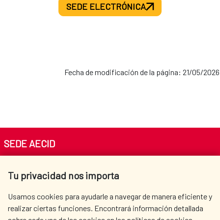
SEDE ELECTRÓNICA
Fecha de modificación de la página: 21/05/2026
SEDE AECID
Av. Reyes Católicos 4 - 28040 Madrid
Tu privacidad nos importa
Tel. +34 900 20 30 54​​​​​​​
centro.informacion@aecid.es
Usamos cookies para ayudarle a navegar de manera eficiente y
realizar ciertas funciones. Encontrará información detallada
sobre cada una de las cookies en las políticas de cookies.