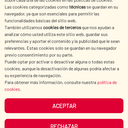
AECID
WHERE DO WE COOPERATE?
Las cookies categorizadas como
técnicas
se guardan en su
SPANISH HUMANITARIAN
PRESS ROOM
navegador, ya que son esenciales para permitir las
ACTION
funcionalidades básicas del sitio web.
CULTURE AND SCIENCE
LIBRARY
También utilizamos
cookies de terceros
que nos ayudan a
analizar cómo usted utiliza este sitio web, guardar sus
preferencias y aportar el contenido y la publicidad que le sean
relevantes. Estas cookies solo se guardan en su navegador
previo consentimiento por su parte.
Puede optar por activar o desactivar alguna o todas estas
OUR SOCIAL MEDIA
cookies, aunque la desactivación de algunas podría afectar a
su experiencia de navegación.
Para obtener más información, consulte nuestra
política de
cookies
.
ACEPTAR
TERMS OF USE
DATA PROTECTION
COOKIE POLICY
BROWSING GUIDE
RECHAZAR
ACCESSIBILITY
SITEMAP