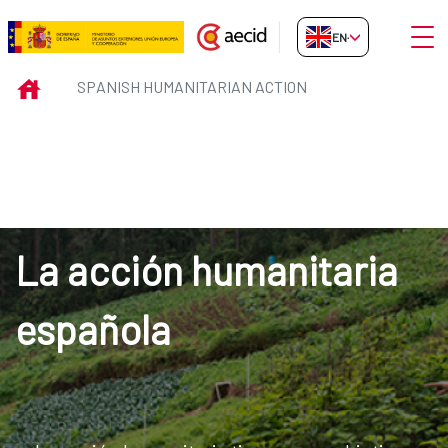
Skip to Main Content
Open
EN-GB
SPANISH HUMANITARIAN ACTIO
INICIO
SPANISH HUMANITARIAN ACTION
La acción humanitaria
española