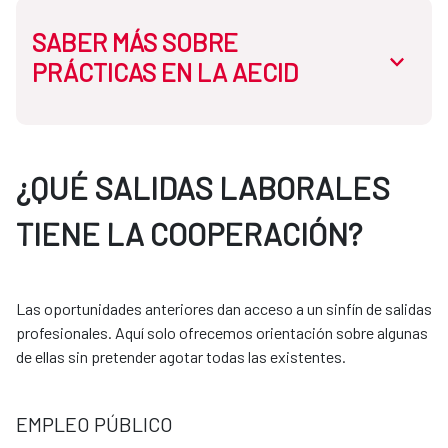
SABER MÁS SOBRE
abrir.des
PRÁCTICAS EN LA AECID
En la AECID disponemos de dos tipos de prácticas:
¿QUÉ SALIDAS LABORALES
TIENE LA COOPERACIÓN?
Prácticas curriculares:
Necesitas que tu universidad tenga convenio con la
Las oportunidades anteriores dan acceso a un sinfín de salidas
AECID. El proceso se gestiona siempre a través de
profesionales. Aquí solo ofrecemos orientación sobre algunas
tu universidad.
de ellas sin pretender agotar todas las existentes.
Prácticas extracurriculares:
EMPLEO PÚBLICO
Puedes acceder mediante programas como