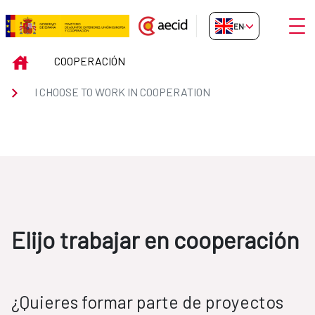
Skip to Main Content
Open
EN-GB
ElijoCooperacion
INICIO
COOPERACIÓN
I CHOOSE TO WORK IN COOPERATION
Elijo trabajar en cooperación
¿Quieres formar parte de proyectos