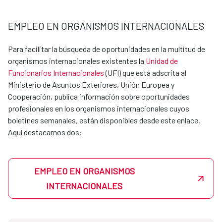
dirección en la que desee realizarlas con su CV y su
disponibilidad. Si hubiera un departamento en la AECID
EMPLEO EN ORGANISMOS INTERNACIONALES
interesado en acoger al estudiante, se pondría en
contacto directamente para acordar la estancia
Para facilitar la búsqueda de oportunidades en la multitud de
formativa.
organismos internacionales existentes la
Unidad de
Las oficinas de cooperación en el exterior también
Funcionarios Internacionales
(UFI) que está adscrita al
pueden acoger estudiantes en prácticas, y las
Ministerio de Asuntos Exteriores, Unión Europea y
peticiones también se canalizarán a través de las
Cooperación, publica información sobre oportunidades
Unidades de apoyo de cada dirección.
profesionales en los organismos internacionales cuyos
boletines semanales, están disponibles desde este enlace.
Consulta por los requisitos y las plazas disponibles
Aquí destacamos dos:
escribiendo a becasmae@aecid.es. La AECID es un entorno
donde podrás aprender, crecer y aportar a proyectos con
impacto global.
Actualmente disponemos de convenios con los siguientes
EMPLEO EN ORGANISMOS
centros:
INTERNACIONALES
UNIVERSIDAD
CONTACTO email