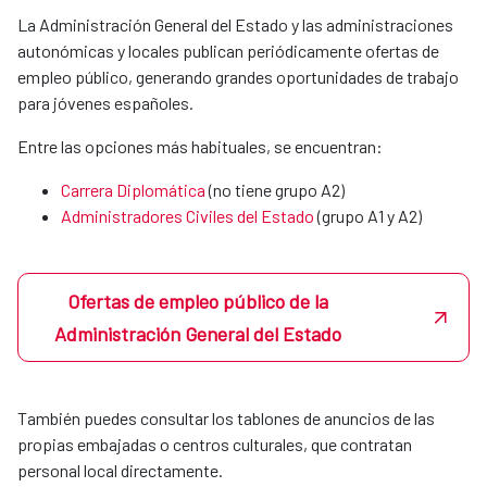
MERIDIES o acuerdos con instituciones
La Administración General del Estado y las administraciones
colaboradoras.
autonómicas y locales publican periódicamente ofertas de
empleo público, generando grandes oportunidades de trabajo
para jóvenes españoles.
Xunta de Galicia
Entre las opciones más habituales, se encuentran:
Carrera Diplomática
(no tiene grupo A2)
Fundación universitaria Las Palmas
Administradores Civiles del Estado
(grupo A1 y A2)​​​​​​​
Universidad Politécnica de Valencia
Ofertas de empleo público de la
Administración General del Estado
Podrás hacerlas tanto en la sede central en Madrid como en
nuestras OCES en el exterior.
También puedes consultar los tablones de anuncios de las
En Madrid, si un estudiante quiere realizar prácticas en la
propias embajadas o centros culturales, que contratan
agencia, por sí mismo o a través de su coordinador de
personal local directamente.
prácticas mandará un correo a la Unidad de Apoyo de la