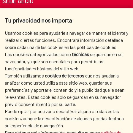
SEDE AECID
Av. Reyes Católicos 4 - 28040 Madrid
Tu privacidad nos importa
Tel. +34 900 20 30 54​​​​​​​
centro.informacion@aecid.es
Usamos cookies para ayudarle a navegar de manera eficiente y
realizar ciertas funciones. Encontrará información detallada
sobre cada una de las cookies en las políticas de cookies.
AECID
WHERE DO WE COOPERATE?
Las cookies categorizadas como
técnicas
se guardan en su
SPANISH HUMANITARIAN
PRESS ROOM
navegador, ya que son esenciales para permitir las
ACTION
funcionalidades básicas del sitio web.
CULTURE AND SCIENCE
LIBRARY
También utilizamos
cookies de terceros
que nos ayudan a
analizar cómo usted utiliza este sitio web, guardar sus
preferencias y aportar el contenido y la publicidad que le sean
relevantes. Estas cookies solo se guardan en su navegador
previo consentimiento por su parte.
Puede optar por activar o desactivar alguna o todas estas
OUR SOCIAL MEDIA
cookies, aunque la desactivación de algunas podría afectar a
su experiencia de navegación.
Para obtener más información, consulte nuestra
política de