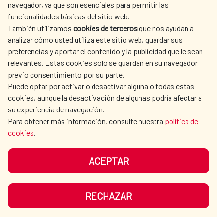
navegador, ya que son esenciales para permitir las
ACTION
funcionalidades básicas del sitio web.
CULTURE AND SCIENCE
LIBRARY
También utilizamos
cookies de terceros
que nos ayudan a
analizar cómo usted utiliza este sitio web, guardar sus
preferencias y aportar el contenido y la publicidad que le sean
relevantes. Estas cookies solo se guardan en su navegador
previo consentimiento por su parte.
Puede optar por activar o desactivar alguna o todas estas
OUR SOCIAL MEDIA
cookies, aunque la desactivación de algunas podría afectar a
su experiencia de navegación.
Para obtener más información, consulte nuestra
política de
cookies
.
ACEPTAR
TERMS OF USE
DATA PROTECTION
COOKIE POLICY
BROWSING GUIDE
RECHAZAR
ACCESSIBILITY
SITEMAP