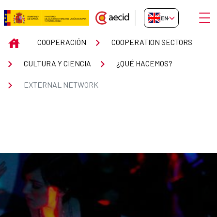
Skip to Main Content
Open
EN-GB
EXTERNAL NETWORK
INICIO
COOPERACIÓN
COOPERATION SECTORS
CULTURA Y CIENCIA
¿QUÉ HACEMOS?
EXTERNAL NETWORK