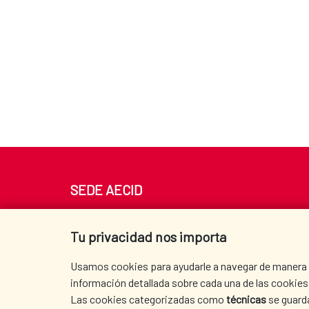
SEDE AECID
Av. Reyes Católicos 4 - 28040 Madrid
Tel. +34 900 20 30 54​​​​​​​
Tu privacidad nos importa
centro.informacion@aecid.es
Usamos cookies para ayudarle a navegar de manera ef
información detallada sobre cada una de las cookies 
Las cookies categorizadas como
técnicas
se guard