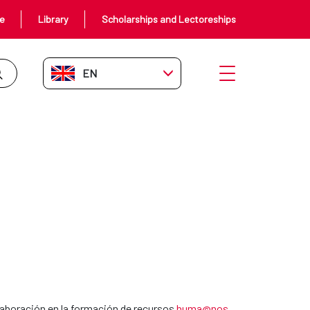
ce
Library
Scholarships and Lectoreships
EN-GB
Open menu
olaboración en la formación de recursos
huma@nos