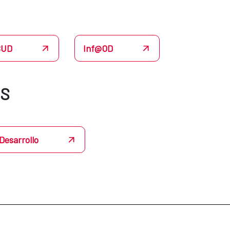
CUD
Inf@OD
ÉS
Desarrollo