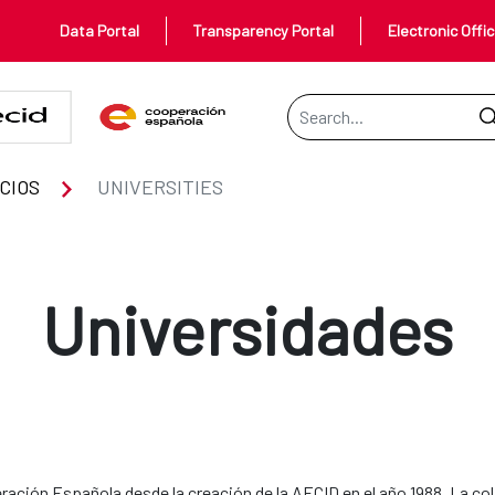
Data Portal
Transparency Portal
Electronic Offi
Search Bar
CIOS
UNIVERSITIES
Universidades
eración Española desde la creación de la AECID en el año 1988. La c