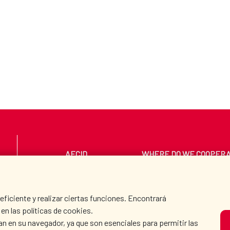
AECID
WHERE DO WE COOPER
PRESS ROOM
CULTURE AND SCIEN
iciente y realizar ciertas funciones. Encontrará
en las políticas de cookies.
an en su navegador, ya que son esenciales para permitir las