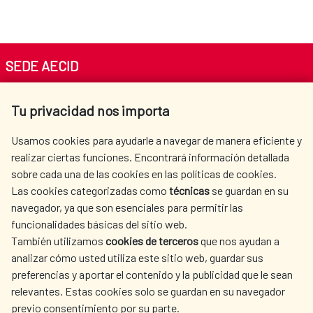
SEDE AECID
Av. Reyes Católicos 4 - 28040 Madrid
Tu privacidad nos importa
Tel. +34 900 20 30 54​​​​​​​
centro.informacion@aecid.es
Usamos cookies para ayudarle a navegar de manera eficiente y
realizar ciertas funciones. Encontrará información detallada
sobre cada una de las cookies en las políticas de cookies.
AECID
WHERE DO WE COOPERATE?
Las cookies categorizadas como
técnicas
se guardan en su
SPANISH HUMANITARIAN
PRESS ROOM
navegador, ya que son esenciales para permitir las
ACTION
funcionalidades básicas del sitio web.
También utilizamos
cookies de terceros
que nos ayudan a
CULTURE AND SCIENCE
LIBRARY
analizar cómo usted utiliza este sitio web, guardar sus
preferencias y aportar el contenido y la publicidad que le sean
relevantes. Estas cookies solo se guardan en su navegador
previo consentimiento por su parte.