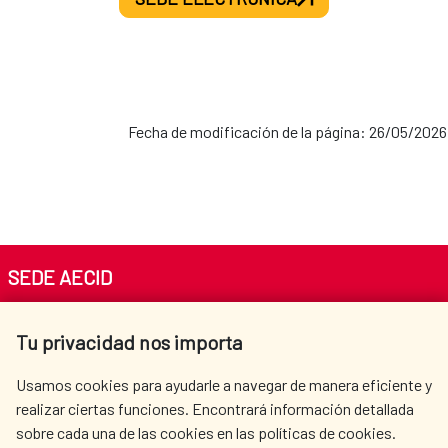
Fecha de modificación de la página: 26/05/2026
SEDE AECID
Av. Reyes Católicos 4 - 28040 Madrid
Tu privacidad nos importa
Tel. +34 900 20 30 54​​​​​​​
centro.informacion@aecid.es
Usamos cookies para ayudarle a navegar de manera eficiente y
realizar ciertas funciones. Encontrará información detallada
sobre cada una de las cookies en las políticas de cookies.
AECID
WHERE DO WE COOPERATE?