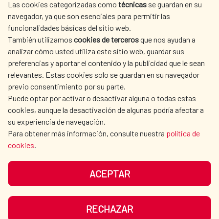
Las cookies categorizadas como
técnicas
se guardan en su
SPANISH HUMANITARIAN
PRESS ROOM
navegador, ya que son esenciales para permitir las
ACTION
funcionalidades básicas del sitio web.
CULTURE AND SCIENCE
LIBRARY
También utilizamos
cookies de terceros
que nos ayudan a
analizar cómo usted utiliza este sitio web, guardar sus
preferencias y aportar el contenido y la publicidad que le sean
relevantes. Estas cookies solo se guardan en su navegador
previo consentimiento por su parte.
Puede optar por activar o desactivar alguna o todas estas
OUR SOCIAL MEDIA
cookies, aunque la desactivación de algunas podría afectar a
su experiencia de navegación.
Para obtener más información, consulte nuestra
política de
cookies
.
ACEPTAR
TERMS OF USE
DATA PROTECTION
COOKIE POLICY
BROWSING GUIDE
RECHAZAR
ACCESSIBILITY
SITEMAP