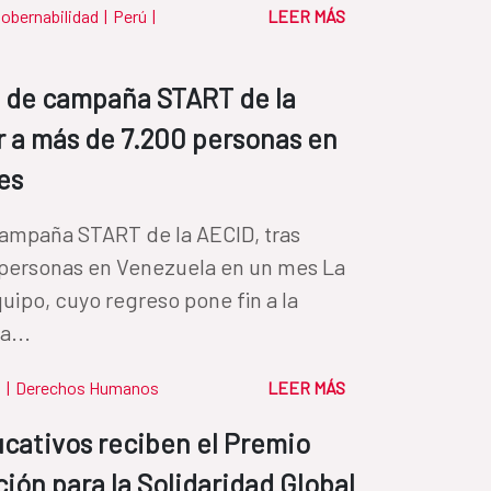
obernabilidad
|
Perú
|
LEER MÁS
l de campaña START de la
r a más de 7.200 personas en
es
campaña START de la AECID, tras
 personas en Venezuela en un mes La
uipo, cuyo regreso pone fin a la
a...
a
|
Derechos Humanos
LEER MÁS
cativos reciben el Premio
ión para la Solidaridad Global