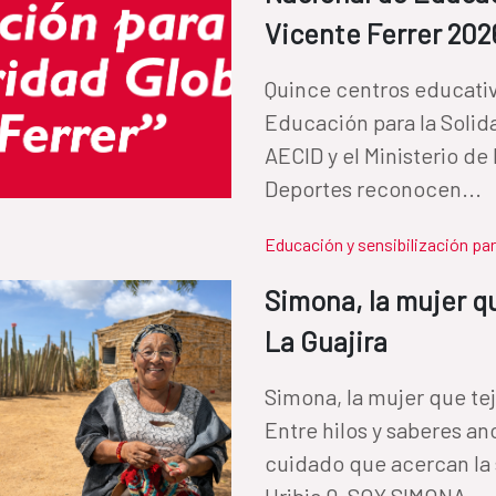
Vicente Ferrer 202
Quince centros educativ
Educación para la Solid
AECID y el Ministerio d
Deportes reconocen...
Educación y sensibilización par
Simona, la mujer q
La Guajira
Simona, la mujer que te
Entre hilos y saberes an
cuidado que acercan la 
Uribia 0-SOY SIMONA...