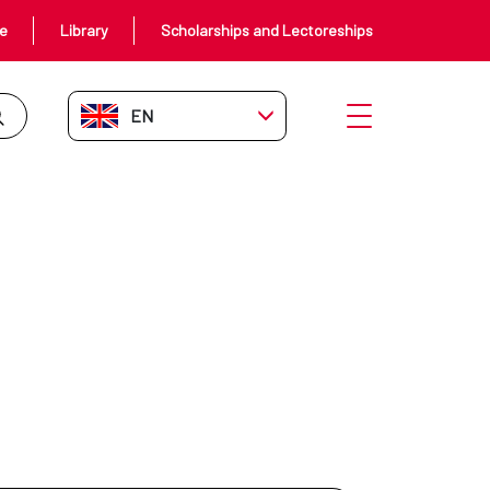
ce
Library
Scholarships and Lectoreships
EN-GB
Open menu