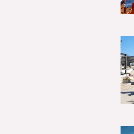
Género (500)
AMÉRICA LATINA Y
CARIBE (490)
España (486)
Agua y saneamiento
(333)
Salud (265)
Educación (225)