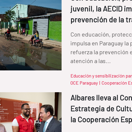
juvenil, la AECID i
prevención de la t
Con educación, protecció
impulsa en Paraguay la p
refuerza la prevención 
atención a las...
Educación y sensibilización par
OCE Paraguay
|
Cooperación E
Albares lleva al Co
Estrategia de Cultu
la Cooperación Es