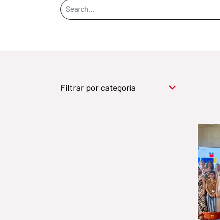
Search Bar
Filtrar por categoría
Cooperación para el
desarrollo (909)
Cultura y desarrollo
(744)
Acción humanitaria
(531)
Objetivos de
Desarrollo Sostenible (524)