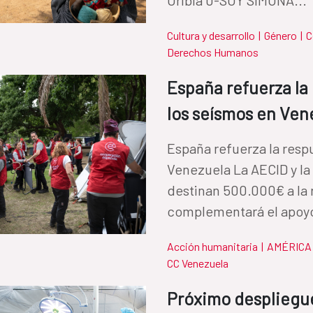
Cultura y desarrollo
|
Género
|
C
Derechos Humanos
España refuerza la
los seísmos en Ven
España refuerza la resp
Venezuela La AECID y l
destinan 500.000€ a la 
complementará el apoyo
Acción humanitaria
|
AMÉRICA 
CC Venezuela
Próximo despliegu