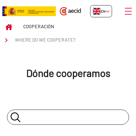
Skip to Main Content
Open
EN-GB
WHERE DO WE COOPERATE?
INICIO
COOPERACIÓN
WHERE DO WE COOPERATE?
Dónde cooperamos