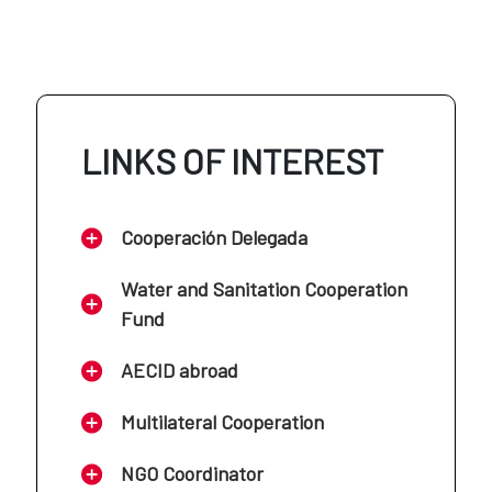
AECID en Colombia
AECID en Jordania
AECID en Costa Rica
LINKS OF INTEREST
AECID en Líbano
AECID en Cuba
Cooperación Delegada
AECID en Mali
AECID en Ecuador
Water and Sanitation Cooperation
Fund
AECID en Marruecos
AECID en El Salvador
AECID abroad
AECID en Mauritania
Multilateral Cooperation
AECID en Guatemala
NGO Coordinator