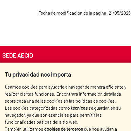
Cooperación con la CEDEAO
Fecha de modificación de la página: 21/05/2026
AECID en Perú
Población Saharaui
AECID en República
Dominicana
SEDE AECID
Av. Reyes Católicos 4 - 28040 Madrid
AECID en Uruguay
Tu privacidad nos importa
Tel. +34 900 20 30 54​​​​​​​
centro.informacion@aecid.es
Usamos cookies para ayudarle a navegar de manera eficiente y
AECID en Venezuela
realizar ciertas funciones. Encontrará información detallada
sobre cada una de las cookies en las políticas de cookies.
AECID
WHERE DO WE COOPERATE?
Las cookies categorizadas como
técnicas
se guardan en su
SPANISH HUMANITARIAN
PRESS ROOM
navegador, ya que son esenciales para permitir las
ACTION
funcionalidades básicas del sitio web.
CULTURE AND SCIENCE
LIBRARY
También utilizamos
cookies de terceros
que nos ayudan a