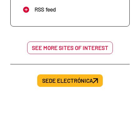
AECID en Mozambique
RSS feed
AECID en Haití
AECID en Níger
AECID en Honduras
SEE MORE SITES OF INTEREST
AECID en Palestina
AECID en México
AECID en Senegal
SEDE ELECTRÓNICA
AECID en Nicaragua
AECID en Siria
AECID en Panamá
AECID en Túnez
AECID en Paraguay